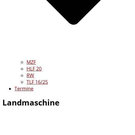
MZF
HLF 20
RW
TLF 16/25
Termine
Landmaschine