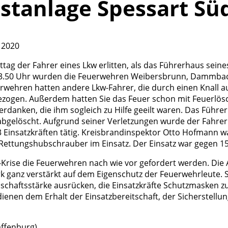
stanlage Spessart Sü
 2020
ag der Fahrer eines Lkw erlitten, als das Führerhaus sein
n 13.50 Uhr wurden die Feuerwehren Weibersbrunn, Dammba
erwehren hatten andere Lkw-Fahrer, die durch einen Knall
zogen. Außerdem hatten Sie das Feuer schon mit Feuerlösc
erdanken, die ihm sogleich zu Hilfe geeilt waren. Das Führ
abgelöscht. Aufgrund seiner Verletzungen wurde der Fahrer
Einsatzkräften tätig. Kreisbrandinspektor Otto Hofmann war
ettungshubschrauber im Einsatz. Der Einsatz war gegen 15
a-Krise die Feuerwehren nach wie vor gefordert werden. Die
rk ganz verstärkt auf dem Eigenschutz der Feuerwehrleute.
schaftsstärke ausrücken, die Einsatzkräfte Schutzmasken 
ienen dem Erhalt der Einsatzbereitschaft, der Sicherstellu
affenburg)