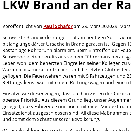
LKW Brand an der Ra
Veröffentlicht von
Paul Schäfer
am
29. März 2020
29. März
Schwerste Brandverletzungen hat am heutigen Sonntagmitt
bislang ungeklärter Ursache in Brand geraten ist. Gege
Rastanlage Rohrbrunn alarmiert. Beim Eintreffen der Feu
Schwerverletzten bereits aus seinem Führerhaus herausge
Leben wohl dem beherzten Eingreifen seiner Kollegen zu v
Wärmebildkamera kontrolliert und die letzten Glutnester 
geflogen. Die Feuerwehren waren mit 5 Fahrzeugen und 23 
Rettungsdienst war mit einem Rettungswagen und einem R
Einsätze wie dieser zeigen, dass auch in Zeiten der Coron
oberste Priorität. Aus diesem Grund liegt unser Augenme
geregelt, dass Fahrzeuge nur noch mit einer Mindestmann
Einsatzdienst ausgeschlossen sind. All diese Maßnahmen d
und somit dem Schutz unserer Bevölkerung.
(Originalmeldung Pressestelle Kreisbrandinspektion Asch