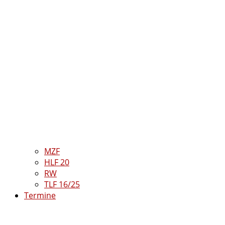
MZF
HLF 20
RW
TLF 16/25
Termine