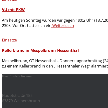
VU mit PKW
Am heutigen Sonntag wurden wir gegen 19:02 Uhr (18.7.202
2308. Vor Ort hatte sich ein
Weiterlesen
Einsätze
Kellerbrand in Mespelbrunn-Hessenthal
Mespellbrunn, OT Hessenthal – Donnerstagnachmittag (2
zu einem Kellerbrand in den „Hessenthaler Weg“ alarmiert
Hier finden Sie uns
Hauptstraße 152
63879 Weibersbrunn